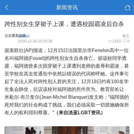
新闻资讯
跨性别女生穿裙子上课，遭遇校园霸凌后自杀
点击重新加载
admin
楼主
2020-12-28 15:25:28
1253
0
据美联社(AP)报道，12月15日法国里尔市Fenelon高中一位
名叫福阿德(Fouad)的跨性别女生自杀身亡。据该校同学透
露，福阿德曾多次因穿裙子上课遭到老师的羞辱和霸凌，甚
至学校在其去世通告中依然以错误的代词称呼她。这件事引
起了全法人民对跨性别人群的关注，12月18日约有100名学
生集会静坐，抗议该校对福阿德的所作所为。教育部长让·
米歇尔·布兰奎尔(Jean-Michel Blanquer)发文称：“福阿德的
死对我们的社会构成了挑战，我们必须采取一切措施确保所
有人的权利得到尊重。”
（来自淡蓝LGBT资讯）