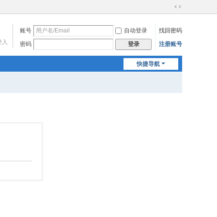
切
换
账号
自动登录
找回密码
到
宽
登入
密码
注册账号
登录
版
快捷导航