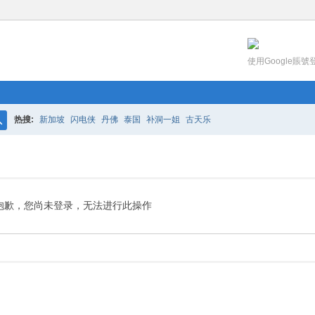
使用Google賬號
热搜:
新加坡
闪电侠
丹佛
泰国
补洞一姐
古天乐
搜
索
抱歉，您尚未登录，无法进行此操作