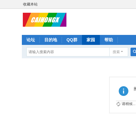
收藏本站
论坛
目的地
QQ群
家园
帮助
搜索
请稍候...