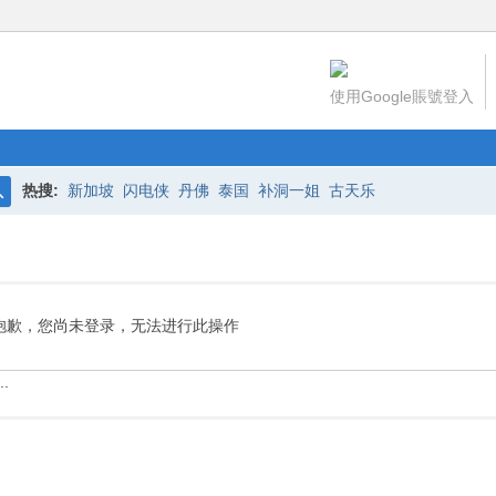
使用Google賬號登入
热搜:
新加坡
闪电侠
丹佛
泰国
补洞一姐
古天乐
搜
索
抱歉，您尚未登录，无法进行此操作
.