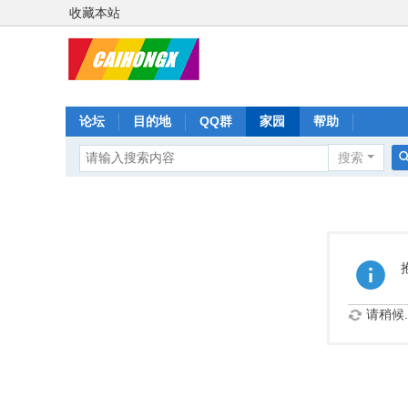
收藏本站
论坛
目的地
QQ群
家园
帮助
搜索
请稍候..