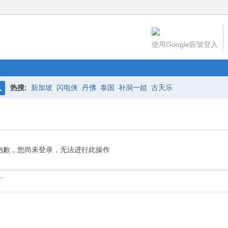
使用Google賬號登入
热搜:
新加坡
闪电侠
丹佛
泰国
补洞一姐
古天乐
搜
索
抱歉，您尚未登录，无法进行此操作
.