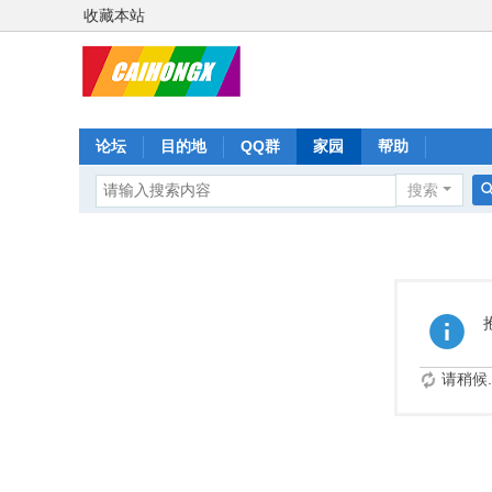
收藏本站
论坛
目的地
QQ群
家园
帮助
搜索
请稍候..