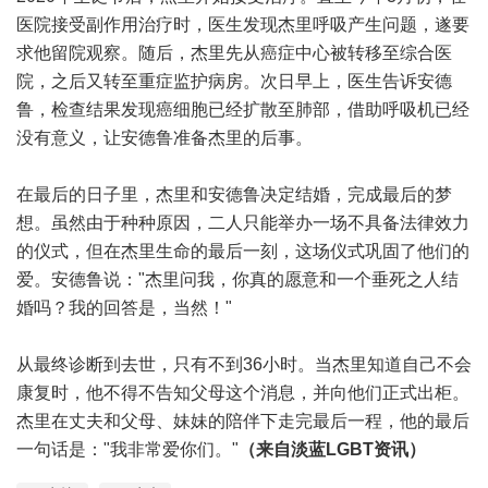
医院接受副作用治疗时，医生发现杰里呼吸产生问题，遂要
求他留院观察。随后，杰里先从癌症中心被转移至综合医
院，之后又转至重症监护病房。次日早上，医生告诉安德
鲁，检查结果发现癌细胞已经扩散至肺部，借助呼吸机已经
没有意义，让安德鲁准备杰里的后事。
在最后的日子里，杰里和安德鲁决定结婚，完成最后的梦
想。虽然由于种种原因，二人只能举办一场不具备法律效力
的仪式，但在杰里生命的最后一刻，这场仪式巩固了他们的
爱。安德鲁说："杰里问我，你真的愿意和一个垂死之人结
婚吗？我的回答是，当然！"
从最终诊断到去世，只有不到36小时。当杰里知道自己不会
康复时，他不得不告知父母这个消息，并向他们正式出柜。
杰里在丈夫和父母、妹妹的陪伴下走完最后一程，他的最后
一句话是："我非常爱你们。"
（来自淡蓝LGBT资讯）