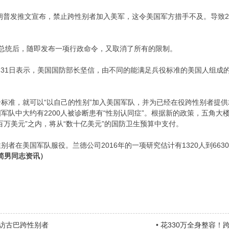
特朗普发推文宣布，禁止跨性别者加入美军，这令美国军方措手不及。导致2
总统后，随即发布一项行政命令，又取消了所有的限制。
月31日表示，美国国防部长坚信，由不同的能满足兵役标准的美国人组成
标准，就可以“以自己的性别”加入美国军队，并为已经在役跨性别者提
军队中大约有2200人被诊断患有“性别认同症”。根据新的政策，五角大
百万美元”之内，将从“数十亿美元”的国防卫生预算中支付。
者在美国军队服役。兰德公司2016年的一项研究估计有1320人到66
简男同志资讯）
访古巴跨性别者
•
花330万全身整容！