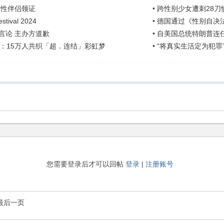
同性伴侣领证
•
跨性别少女遭刺28刀
tival 2024
•
德国通过《性别自决
言论 主办方道歉
•
自美国总统特朗普连任
：15万人共织「超．连结」彩虹梦
•
“将真实生活定为犯
您需要登录后才可以回帖
登录
|
注册账号
最后一页