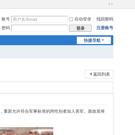
切
换
账号
自动登录
找回密码
到
宽
密码
注册账号
登录
版
快捷导航
返回列表
门，重新允许符合军事标准的跨性别者加入美军。新政策将