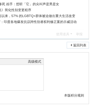
惨死 凶手：想听「它」的尖叫声是男是女
法》简化性别变更程序
以来，57% 的LGBTQ+群体被迫做出重大生活改变
罪”：印度各地爆发抗议跨性别者权利修正案的示威活动
使用道具
举报
返回列表
高级模式
本版积分规则