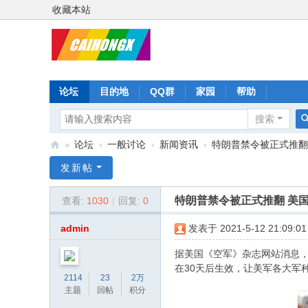
收藏本站
论坛
目的地
QQ群
家园
帮助
搜索
»
论坛
›
一般讨论
›
新闻资讯
›
特朗普禁令被正式推翻 
彩
发新帖
虹
特朗普禁令被正式推翻 美国
查看:
1030
|
回复:
0
星
admin
发表于 2021-5-12 21:09:01
据美国《空军》杂志网站消息，
在30天后生效，让美军各大军
2114
23
2万
主题
回帖
积分