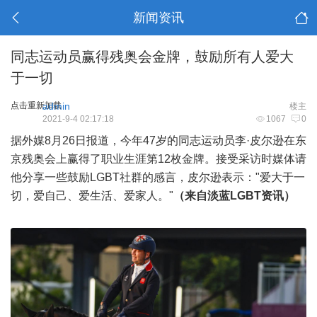
新闻资讯
同志运动员赢得残奥会金牌，鼓励所有人爱大
于一切
点击重新加载
admin
楼主
2021-9-4 02:17:18
1067
0
据外媒8月26日报道，今年47岁的同志运动员李·皮尔逊在东
京残奥会上赢得了职业生涯第12枚金牌。接受采访时媒体请
他分享一些鼓励LGBT社群的感言，皮尔逊表示："爱大于一
切，爱自己、爱生活、爱家人。"
（来自淡蓝LGBT资讯）