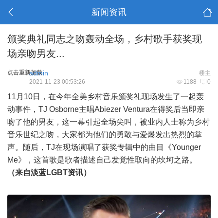
新闻资讯
颁奖典礼同志之吻轰动全场，乡村歌手获奖现
场亲吻男友...
点击重新加载
admin
楼主
2021-11-23 00:53:26
1188
0
11月10日，在今年全美乡村音乐颁奖礼现场发生了一起轰
动事件，TJ Osborne主唱Abiezer Ventura在得奖后当即亲
吻了他的男友，这一幕引起全场尖叫，被业内人士称为乡村
音乐世纪之吻，大家都为他们的勇敢与爱爆发出热烈的掌
声。随后，TJ在现场演唱了获奖专辑中的曲目《Younger
Me》，这首歌是歌者描述自己发觉性取向的坎坷之路。
（来自淡蓝LGBT资讯）