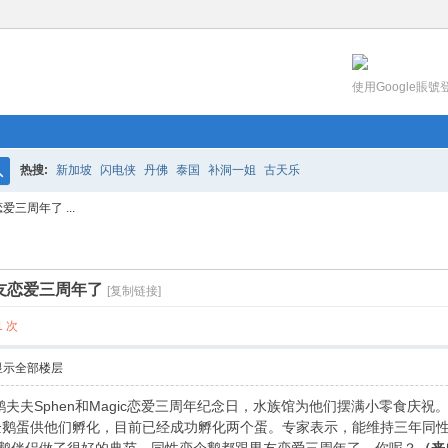
使用Google賬號
热搜:
新加坡
闪电侠
丹佛
泰国
补洞一姐
古天乐
搜
三周年了 ...
索
友恋爱三周年了
[复制链接]
 次
显示全部楼层
鹅夫夫Sphen和Magic恋爱三周年纪念日，水族馆为他们摆满小零食
企鹅蛋供他们孵化，目前已经成功孵化两个蛋。专家表示，能维持三年同