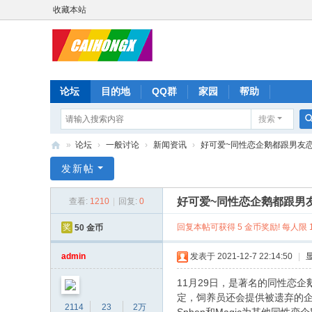
收藏本站
论坛
目的地
QQ群
家园
帮助
搜索
»
论坛
›
一般讨论
›
新闻资讯
›
好可爱~同性恋企鹅都跟男友恋爱
彩
发新帖
虹
好可爱~同性恋企鹅都跟男
查看:
1210
|
回复:
0
星
回复本帖可获得 5 金币奖励! 每人限 1
奖
50 金币
admin
发表于 2021-12-7 22:14:50
|
11月29日，是著名的同性恋企
定，饲养员还会提供被遗弃的
2114
23
2万