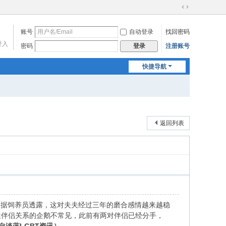
切
换
账号
自动登录
找回密码
到
宽
登入
密码
注册账号
登录
版
快捷导航
返回列表
庆祝。据饲养员透露，这对夫夫经过三年的磨合感情越来越稳
性伴侣关系的企鹅不常见，此前有两对伴侣已经分手，