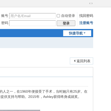
切
换
账号
自动登录
找回密码
到
宽
密码
注册账号
登录
版
快捷导航
返回列表
手术的人之一，在1960年便接受了手术，当时她只有25岁。在
支持与帮助。2015年，Ashley获得终身成就奖。