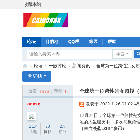
收藏本站
论坛
目的地
QQ群
家园
帮助
搜索
»
论坛
›
一般讨论
›
新闻资讯
›
全球第一位跨性别女超模（Ap
彩
发新帖
虹
全球第一位跨性别女超模（Apr
查看:
1878
|
回复:
0
星
admin
发表于 2022-1-26 01:02:48
12月28日，全球第一位跨性别女
她的人生履历中，多次与反跨性
2114
23
2万
（来自淡蓝LGBT资讯）
主题
回帖
积分