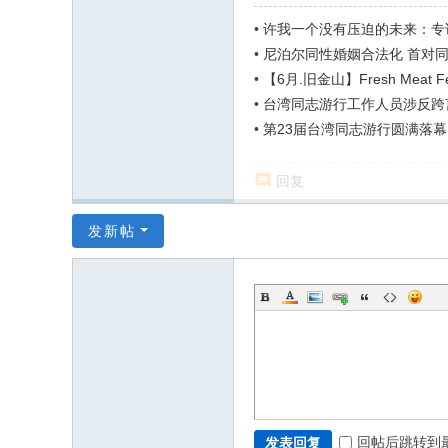
•
许我一个没有压迫的未来：专
•
尼泊尔同性婚姻合法化 首对
•
【6月.旧金山】Fresh Meat Fes
•
台湾同志游行工作人员涉反跨
•
第23届台湾同志游行圆满落幕
回复
发新帖
回帖后跳转到
发表回复