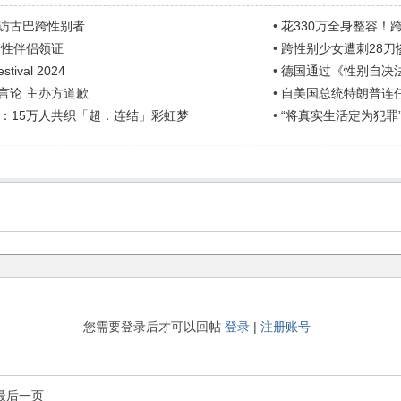
访古巴跨性别者
•
花330万全身整容！
同性伴侣领证
•
跨性别少女遭刺28刀
tival 2024
•
德国通过《性别自决
言论 主办方道歉
•
自美国总统特朗普连任
：15万人共织「超．连结」彩虹梦
•
“将真实生活定为犯
您需要登录后才可以回帖
登录
|
注册账号
最后一页