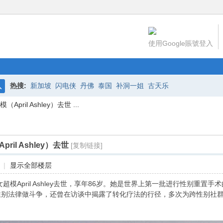
使用Google賬號登入
热搜:
新加坡
闪电侠
丹佛
泰国
补洞一姐
古天乐
搜
ril Ashley）去世 ...
索
il Ashley）去世
[复制链接]
|
显示全部楼层
超模April Ashley去世，享年86岁。她是世界上第一批进行性别重置
别法律做斗争，还曾在访谈中揭露了转化疗法的行径，多次为跨性别社群提供