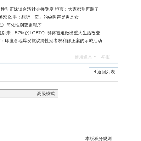
跨性別正妹谈台湾社会接受度 坦言：大家都別再装了
惨死 凶手：想听「它」的尖叫声是男是女
法》简化性别变更程序
以来，57% 的LGBTQ+群体被迫做出重大生活改变
罪”：印度各地爆发抗议跨性别者权利修正案的示威活动
使用道具
举报
返回列表
高级模式
本版积分规则