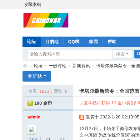
收藏本站
论坛
目的地
QQ群
家园
帮助
搜索
»
论坛
›
一般讨论
›
新闻资讯
›
卡塔尔最新禁令：全国范
彩
发新帖
虹
卡塔尔最新禁令：全国范围
查看:
1873
|
回复:
0
星
回复本帖可获得 10 金币奖励! 每
奖
100 金币
admin
发表于 2022-1-26 02:13:05
12月27日，卡塔尔工商部发
文中所指“为反传统价值观”的
2114
23
2万