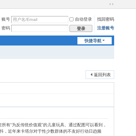
切
换
账号
自动登录
找回密码
到
宽
密码
注册账号
登录
版
快捷导航
返回列表
架所有“为反传统价值观”的儿童玩具。通过配图可以看到，
发抖，近年来卡塔尔对于性少数群体的不友好行动日趋频