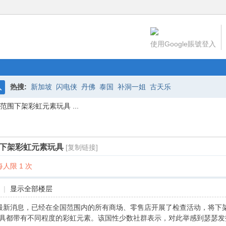
使用Google賬號登入
热搜:
新加坡
闪电侠
丹佛
泰国
补洞一姐
古天乐
搜
围下架彩虹元素玩具 ...
索
下架彩虹元素玩具
[复制链接]
人限 1 次
|
显示全部楼层
布最新消息，已经在全国范围内的所有商场、零售店开展了检查活动，将下
玩具都带有不同程度的彩虹元素。该国性少数社群表示，对此举感到瑟瑟