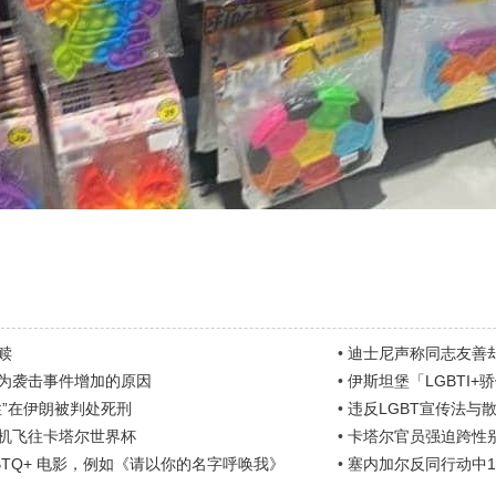
赎
•
迪士尼声称同志友善
责为袭击事件增加的原因
•
伊斯坦堡「LGBTI
性”在伊朗被判处死刑
•
违反LGBT宣传法与散布
机飞往卡塔尔世界杯
•
卡塔尔官员强迫跨性别
BTQ+ 电影，例如《请以你的名字呼唤我》
•
塞内加尔反同行动中1