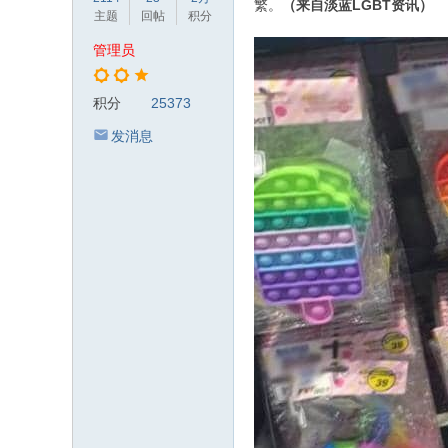
繁。
（来自淡蓝LGBT资讯）
主题
回帖
积分
管理员
积分
25373
发消息