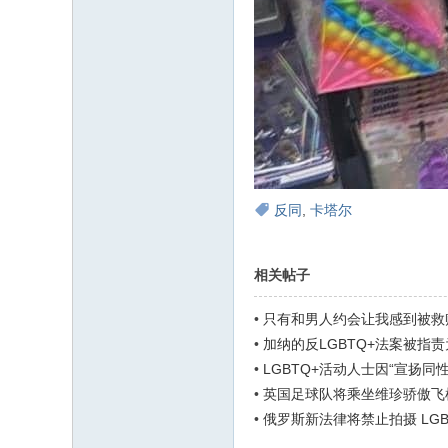
反同
,
卡塔尔
相关帖子
•
只有和男人约会让我感到被救
•
加纳的反LGBTQ+法案被指
•
LGBTQ+活动人士因“宣扬同
•
英国足球队将乘坐维珍骄傲飞
•
俄罗斯新法律将禁止拍摄 LG