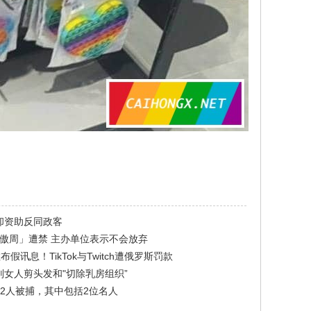
却资助反同政客
+骄傲周」遭禁 主办单位表示不会放弃
假讯息！TikTok与Twitch遭俄罗斯罚款
女人剪头发和"切除乳房组织”
2人被捕，其中包括2位名人