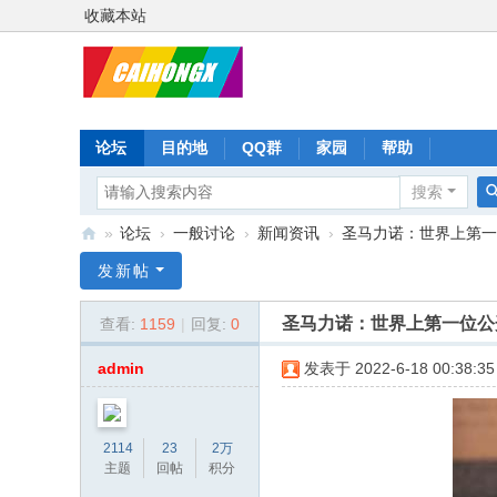
收藏本站
论坛
目的地
QQ群
家园
帮助
搜索
»
论坛
›
一般讨论
›
新闻资讯
›
圣马力诺：世界上第一位
彩
发新帖
虹
圣马力诺：世界上第一位公
查看:
1159
|
回复:
0
星
admin
发表于 2022-6-18 00:38:35
2114
23
2万
主题
回帖
积分