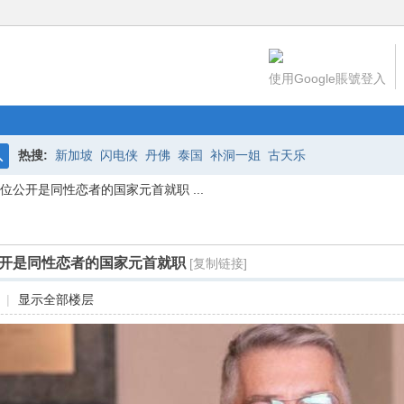
使用Google賬號登入
热搜:
新加坡
闪电侠
丹佛
泰国
补洞一姐
古天乐
搜
公开是同性恋者的国家元首就职 ...
索
开是同性恋者的国家元首就职
[复制链接]
|
显示全部楼层