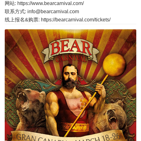
网站:
https://www.bearcarnival.com/
联系方式: info@bearcarnival.com
线上报名&购票:
https://bearcarnival.com/tickets/