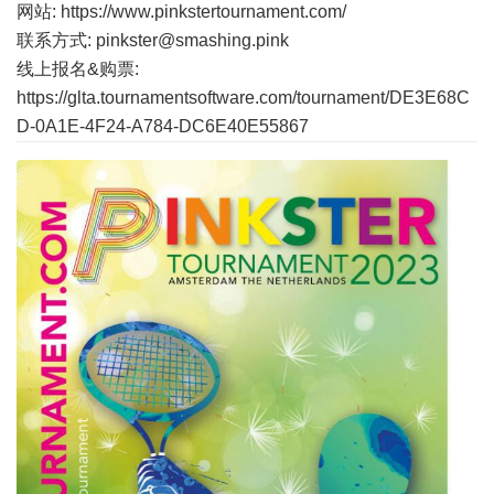
网站:
https://www.pinkstertournament.com/
联系方式: pinkster@smashing.pink
线上报名&购票:
https://glta.tournamentsoftware.com/tournament/DE3E68C
D-0A1E-4F24-A784-DC6E40E55867