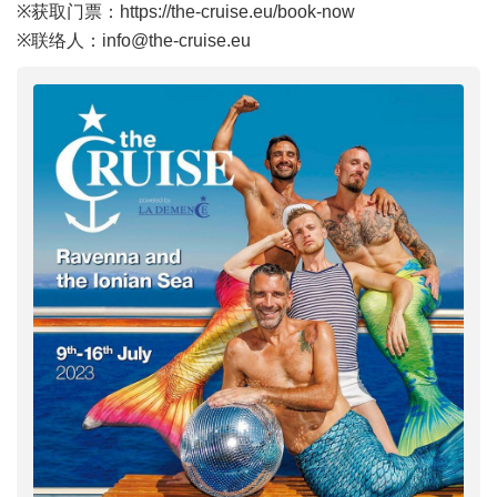
※获取门票：
https://the-cruise.eu/book-now
※联络人：
info@the-cruise.eu