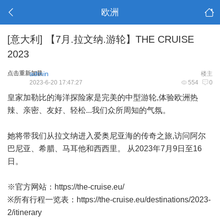
欧洲
[意大利]
【7月.拉文纳.游轮】THE CRUISE
2023
点击重新加载
admin
楼主
2023-6-20 17:47:27
554
0
皇家加勒比的海洋探险家是完美的中型游轮,体验欧洲热
辣、亲密、友好、轻松...我们众所周知的气氛。
她将带我们从拉文纳进入爱奥尼亚海的传奇之旅,访问阿尔
巴尼亚、希腊、马耳他和西西里。 从2023年7月9日至16
日。
※官方网站：
https://the-cruise.eu/
※所有行程一览表：
https://the-cruise.eu/destinations/2023-
2/itinerary