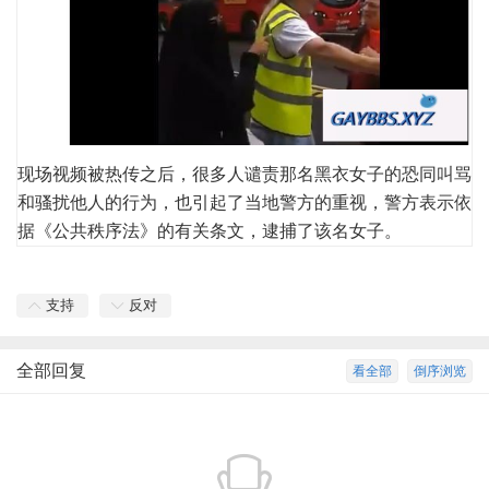
现场视频被热传之后，很多人谴责那名黑衣女子的恐同叫骂
和骚扰他人的行为，也引起了当地警方的重视，警方表示依
据《公共秩序法》的有关条文，逮捕了该名女子。
支持
反对
全部回复
看全部
倒序浏览