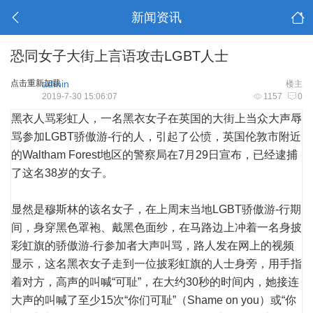
新闻资讯
恐同女子大街上言语攻击LGBT人士
点击重新加载
admin
楼主
2019-7-30 15:06:07
1157
0
黑衣人骂彩虹人，一名黑衣女子在英国的大街上当众大声辱
骂参加LGBT骄傲游-行的人，引起了公愤，英国伦敦市附近
的Waltham Forest地区的警察局在7月29日宣布，已经逮捕
了这名38岁的女子。
显然是穆斯林的该名女子，在上周末当地LGBT骄傲游-行期
间，身穿黑色罩袍、戴黑色面纱，在马路边上冲着一名身披
彩虹旗的骄傲游-行参加者大声叫骂，路人发在网上的视频
显示，这名黑衣女子走到一位披彩虹旗的人士身旁，用手指
着对方，高声的叫喊“可耻”，在大约30秒的时间内，她接连
大声的叫喊了至少15次“你们可耻”（Shame on you）或“你