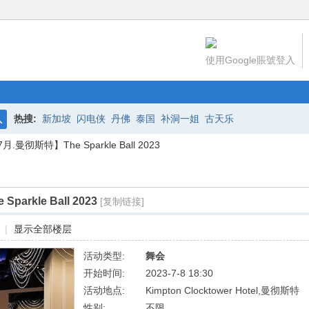
使用Google賬號登入
热搜:
新加坡
闪电侠
丹佛
泰国
补洞一姐
古天乐
搜
月.曼彻斯特】The Sparkle Ball 2023
索
arkle Ball 2023
[复制链接]
|
显示全部楼层
活动类型:
舞会
开始时间:
2023-7-8 18:30
活动地点:
Kimpton Clocktower Hotel,曼彻斯特
性别:
不限