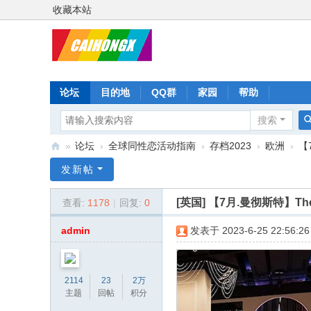
收藏本站
论坛
目的地
QQ群
家园
帮助
搜索
»
论坛
›
全球同性恋活动指南
›
存档2023
›
欧洲
›
【7
彩
发新帖
虹
[英国]
【7月.曼彻斯特】The Sp
查看:
1178
|
回复:
0
星
admin
发表于 2023-6-25 22:56:26
2114
23
2万
主题
回帖
积分