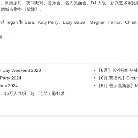
音乐表演、泳池派对、夜间派对、音乐会、名人见面会、DJ 大战、新兴艺术
其他城市举办《黛娜》。
an 和 Sara、Katy Perry、Lady GaGa、Meghan Trainor、Christina 
同
ay Weekend 2023
•
【8月】长沙粉红丛
rty 2024
•
【6月.芭堤雅】Circuit F
mi 2024
•
【5月.普罗温斯敦】Memd
：15万人共织「超．连结」彩虹梦