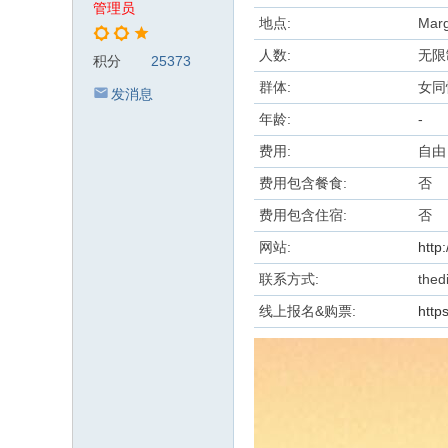
管理员
地点:
Marg
人数:
无限
积分
25373
群体:
女同
发消息
年龄:
-
费用:
自由
费用包含餐食:
否
费用包含住宿:
否
网站:
http
联系方式:
thed
线上报名&购票:
http