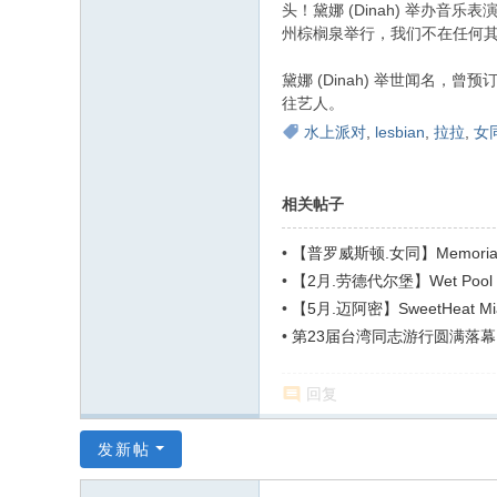
头！黛娜 (Dinah) 举办
州棕榈泉举行，我们不在任何
黛娜 (Dinah) 举世闻名，曾预订过 Teg
往艺人。
水上派对
,
lesbian
,
拉拉
,
女
相关帖子
•
【普罗威斯顿.女同】Memorial D
•
【2月.劳德代尔堡】Wet Pool Pa
•
【5月.迈阿密】SweetHeat Mia
•
第23届台湾同志游行圆满落幕
回复
发新帖