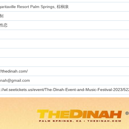
aritaville Resort Palm Springs, 棕榈泉
制
性恋
://thedinah.com/
inah@gmail.com
s://wl.seetickets.us/event/The-Dinah-Event-and-Music-Festival-2023/