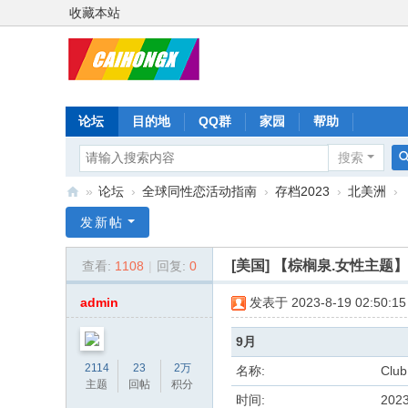
收藏本站
论坛
目的地
QQ群
家园
帮助
搜索
»
论坛
›
全球同性恋活动指南
›
存档2023
›
北美洲
›
彩
发新帖
虹
[美国]
【棕榈泉.女性主题】Club 
查看:
1108
|
回复:
0
星
admin
发表于 2023-8-19 02:50:15
9月
2114
23
2万
名称:
Club
主题
回帖
积分
时间:
202