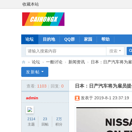
收藏本站
论坛
目的地
QQ群
家园
帮助
搜索
»
论坛
›
一般讨论
›
新闻资讯
›
日本：日产汽车将为雇员
彩
发新帖
虹
日本：日产汽车将为雇员提
查看:
1103
|
回复:
0
星
admin
发表于 2019-8-1 23:37:19
2114
23
2万
主题
回帖
积分