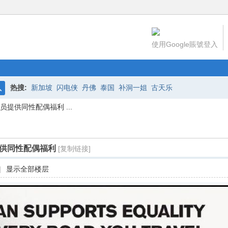
使用Google賬號登入
热搜:
新加坡
闪电侠
丹佛
泰国
补洞一姐
古天乐
搜
提供同性配偶福利 ...
索
供同性配偶福利
[复制链接]
|
显示全部楼层