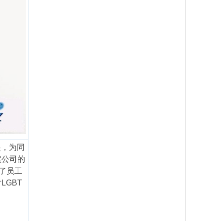
起，为同
实公司的
了员工
GBT