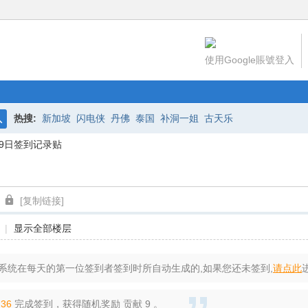
使用Google賬號登入
热搜:
新加坡
闪电侠
丹佛
泰国
补洞一姐
古天乐
搜
月29日签到记录贴
索
[复制链接]
|
显示全部楼层
系统在每天的第一位签到者签到时所自动生成的,如果您还未签到,
请点此
:36
完成签到，获得随机奖励 贡献 9 。