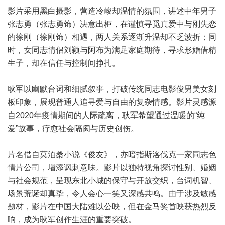
影片采用黑白摄影，营造冷峻却温情的氛围，讲述中年男子
张志勇（张志勇饰）决意出柜，在谨慎寻觅真爱中与刚失恋
的徐刚（徐刚饰）相遇，两人关系逐渐升温却不乏波折；同
时，女同志情侣刘颖与阿布为满足家庭期待，寻求形婚借精
生子，却在信任与控制间挣扎。
耿军以幽默台词和细腻叙事，打破传统同志电影俊男美女刻
板印象，展现普通人追寻爱与自由的复杂情感。影片灵感源
自2020年疫情期间的人际疏离，耿军希望通过温暖的“纯
爱”故事，疗愈社会隔阂与历史创伤。
片名借自莫泊桑小说《俊友》，亦暗指斯洛伐克一家同志色
情片公司，增添讽刺意味。影片以独特视角探讨性别、婚姻
与社会规范，呈现东北小城的保守与开放交织，台词机智、
场景荒诞却真挚，令人会心一笑又深感共鸣。由于涉及敏感
题材，影片在中国大陆难以公映，但在金马奖首映获热烈反
响，成为耿军创作生涯的重要突破。