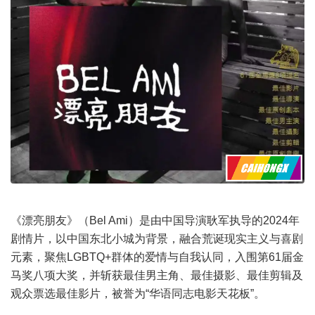
《漂亮朋友》（Bel Ami）是由中国导演耿军执导的2024年
剧情片，以中国东北小城为背景，融合荒诞现实主义与喜剧
元素，聚焦LGBTQ+群体的爱情与自我认同，入围第61届金
马奖八项大奖，并斩获最佳男主角、最佳摄影、最佳剪辑及
观众票选最佳影片，被誉为“华语同志电影天花板”。