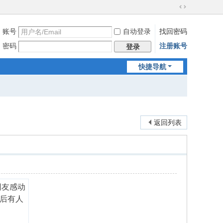
切
换
账号
自动登录
找回密码
到
宽
密码
注册账号
登录
版
快捷导航
返回列表
网友感动
然后有人