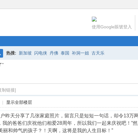
使用Google賬號登入
热搜:
新加坡
闪电侠
丹佛
泰国
补洞一姐
古天乐
搜
了”
索
复制链接]
|
显示全部楼层
推特用户昨天分享了几张家庭照片，留言只是短短一句话，却令13万
，我的爸爸们庆祝他们相爱28周年，所以我们一起来庆祝吧！”
丽和帅气的孩子？！天啊，这将是我的人生目标！” ​​​​