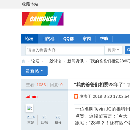
收藏本站
论坛
目的地
QQ群
家园
帮助
搜索
»
论坛
›
一般讨论
›
新闻资讯
›
“我的爸爸们相爱28年
彩
发新帖
虹
“我的爸爸们相爱28年了”
查看:
1086
|
回复:
0
[
星
admin
发表于 2019-8-20 17:02:54
一位名叫Tevin JC的
点赞。这段留言是：“今天
2114
23
2万
主题
回帖
积分
跟帖：“28年？！还有四个美