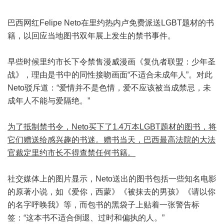
巴西网红Felipe Neto在里约热内卢免费派送LGBT题材的书
籍，以回应当地图书双年展上发生的禁书事件。
早些时候里约市长下令禁售漫威漫画《复仇者联盟：少年圣
战》，理由是书中的同性接吻画面“不适合未成年人”。对此
Neto驳斥道：“爱情并不是色情，爱不应该被当成禁忌，未
成年人不能与爱隔绝。”
为了抵制禁书令，Neto买下了1.4万本LGBT题材的图书，将
它们赠送给感兴趣的书迷。赠书当天，巴西最高法院的大法
官裁定里约市长不得查禁任何书籍。
社交媒体上的图片显示，Neto送出的图书包括一些知名电影
的原著小说，如《爱你，西蒙》《被抹去的男孩》《请以你
的名字呼唤我》等，而包书的黑袋子上贴着一张警告标
签：“这本书不适合倒退、过时和偏执的人。”