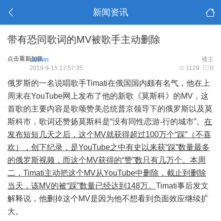
新闻资讯
带有恐同歌词的MV被歌手主动删除
点击重新加载
admin
楼主
2019-9-15 17:57:35
1129
0
俄罗斯的一名说唱歌手Timati在俄国国内颇有名气，他在上
周末在YouTube网上发布了他的新歌《莫斯科》的MV，这
首歌的主要内容是歌颂赞美总统普京领导下的俄罗斯以及莫
斯科市，歌词还赞扬莫斯科是“没有同性恋游-行的城市”。
在
发布短短几天之后，这个MV就获得超过100万个“踩”（不喜
欢），创下纪录，是YouTube之中有史以来获“踩”数量最多
的俄罗斯视频，而这个MV获得的“赞”数只有几万个。本周
二，Timati主动把这个MV从YouTube中删除，截止到删除
当天，该MV的被“踩”数量已经达到148万。
Timati事后发文
解释说，他删掉这个MV是因为他不想看到负面效应继续扩
大。