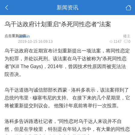
新闻资讯
乌干达政府计划重启“杀死同性恋者”法案
点击重新加载
admin
楼主
2019-10-15 16:09:13
1147
0
乌干达政府在近期宣布计划重新提出一项法案，将同性恋定
为犯罪，并处以死刑。该法案在乌干达被称为“杀死同性恋
者”(Kill The Gays)，2014年，曾因技术性原因而被宪法法
院否决。
乌干达道德与诚信部部长西蒙 · 洛科多表示，该法案得到了
总统约韦里 · 穆塞韦尼的支持。 在接下来的几个星期里，它
将被重新提交到议会。 他预计年底前将举行一次投票。
洛科多告诉路透社记者，“同性恋对乌干达人来说并不自
然，但是在学校里，特别是在年轻人当中，有大量的同性恋