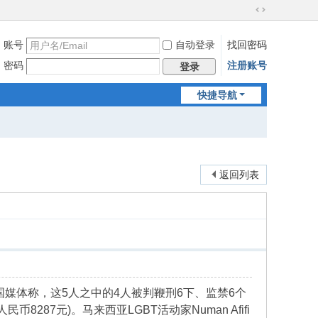
切
换
账号
自动登录
找回密码
到
宽
密码
注册账号
登录
版
快捷导航
返回列表
媒体称，这5人之中的4人被判鞭刑6下、监禁6个
8287元)。马来西亚LGBT活动家Numan Afifi