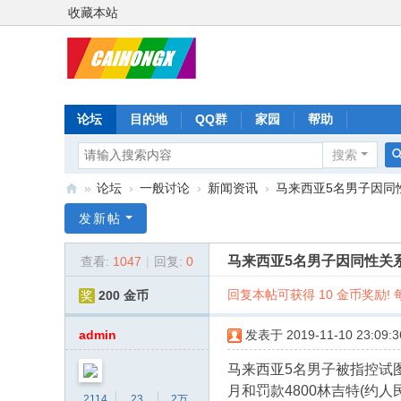
收藏本站
论坛
目的地
QQ群
家园
帮助
搜索
»
论坛
›
一般讨论
›
新闻资讯
›
马来西亚5名男子因同
彩
发新帖
虹
马来西亚5名男子因同性关
查看:
1047
|
回复:
0
星
回复本帖可获得 10 金币奖励! 每
奖
200 金币
admin
发表于 2019-11-10 23:09:3
马来西亚5名男子被指控试
月和罚款4800林吉特(约人民
2114
23
2万