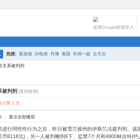
使用Google賬號登入
热搜:
新加坡
闪电侠
丹佛
泰国
补洞一姐
古天乐
搜
性关系被判刑
索
系被判刑
[复制链接]
人限 1 次
6
|
显示全部楼层
图进行同性性行为之后，昨日被雪兰莪州的伊斯兰法庭判刑。该国
币8118元)，另一人被判鞭刑6下、监禁7个月和4900林吉特(约人民币