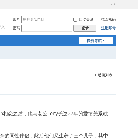
切
换
账号
自动登录
找回密码
到
宽
登入
密码
注册账号
登录
版
快捷导航
返回列表
tchison相恋之后，他与老公Tony长达32年的爱情关系就
记为双亲的同性伴侣，此后他们又生养了三个儿子，其中