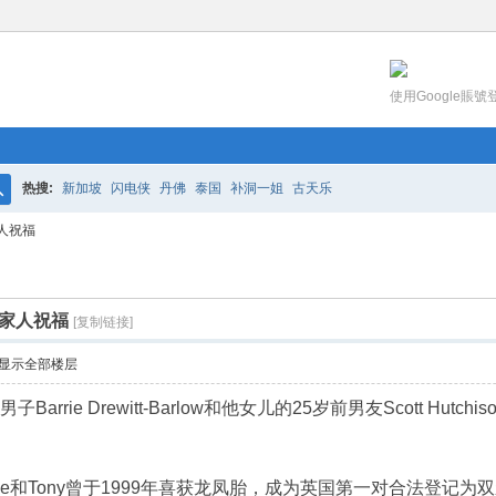
使用Google賬號
热搜:
新加坡
闪电侠
丹佛
泰国
补洞一姐
古天乐
搜
人祝福
索
家人祝福
[复制链接]
显示全部楼层
arrie Drewitt-Barlow和他女儿的25岁前男友Scott Hu
rie和Tony曾于1999年喜获龙凤胎，成为英国第一对合法登