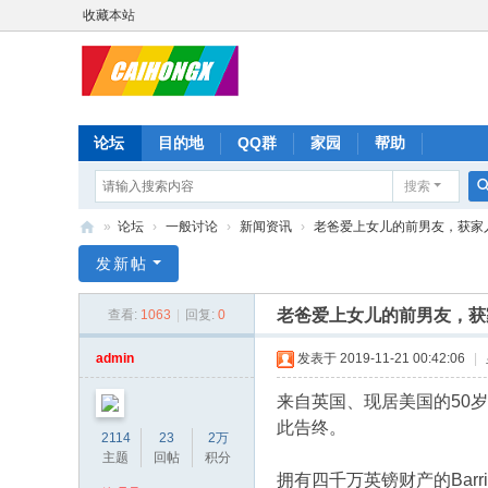
收藏本站
论坛
目的地
QQ群
家园
帮助
搜索
»
论坛
›
一般讨论
›
新闻资讯
›
老爸爱上女儿的前男友，获家
彩
发新帖
虹
老爸爱上女儿的前男友，获
查看:
1063
|
回复:
0
星
admin
发表于 2019-11-21 00:42:06
|
来自英国、现居美国的50岁男子B
此告终。
2114
23
2万
主题
回帖
积分
拥有四千万英镑财产的Bar