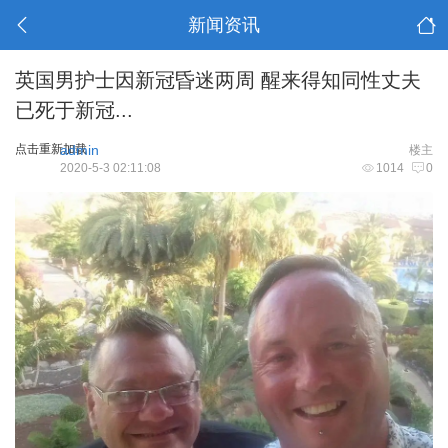
新闻资讯
英国男护士因新冠昏迷两周 醒来得知同性丈夫
已死于新冠...
点击重新加载
admin
楼主
2020-5-3 02:11:08
1014
0