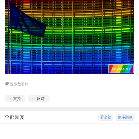
性少数群体
支持
反对
全部回复
看全部
倒序浏览