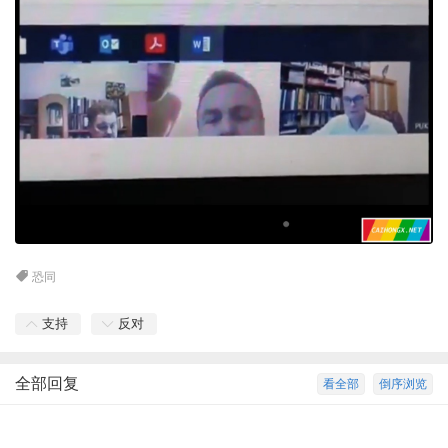
恐同
支持
反对
全部回复
看全部
倒序浏览