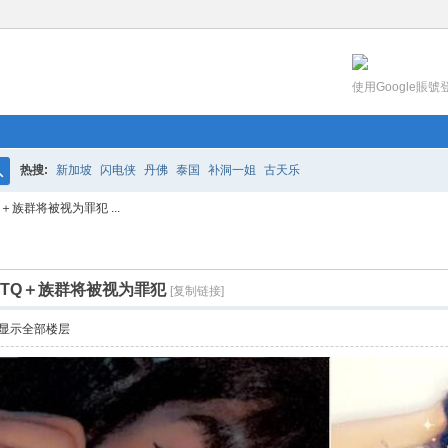
使用Google賬號
热搜:
新加坡
闪电侠
丹佛
泰国
补洞一姐
古天乐
搜
族群将被视为罪犯 ...
索
BTQ＋族群将被视为罪犯
[复制链接]
显示全部楼层