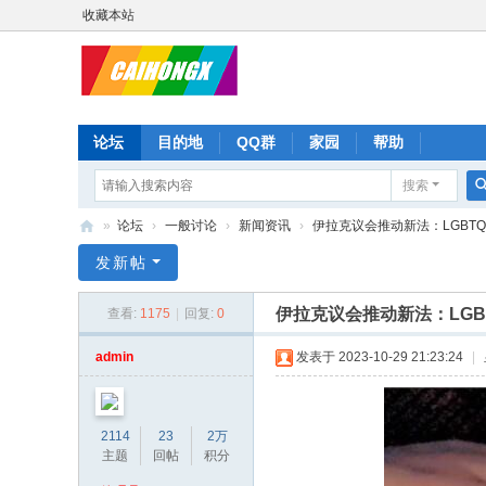
收藏本站
论坛
目的地
QQ群
家园
帮助
搜索
»
论坛
›
一般讨论
›
新闻资讯
›
伊拉克议会推动新法：LGBTQ＋
彩
发新帖
虹
伊拉克议会推动新法：LG
查看:
1175
|
回复:
0
星
admin
发表于 2023-10-29 21:23:24
|
2114
23
2万
主题
回帖
积分