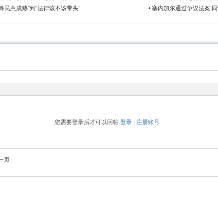
民意成熟”到“法律该不该带头”
•
塞内加尔通过争议法案 同
您需要登录后才可以回帖
登录
|
注册账号
一页