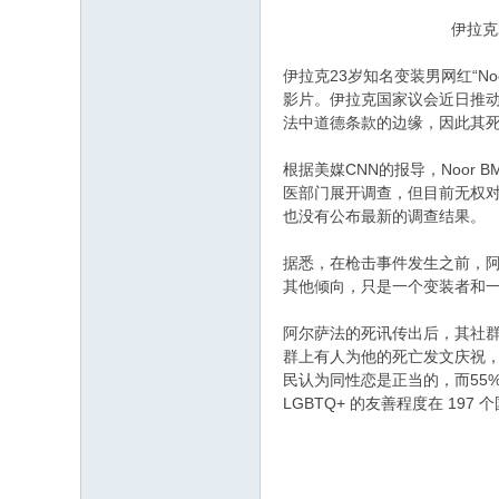
伊拉克
伊拉克23岁知名变装男网红“N
影片。伊拉克国家议会近日推动
法中道德条款的边缘，因此其死
根据美媒CNN的报导，Noor 
医部门展开调查，但目前无权对
也没有公布最新的调查结果。
据悉，在枪击事件发生之前，阿
其他倾向，只是一个变装者和一
阿尔萨法的死讯传出后，其社群
群上有人为他的死亡发文庆祝，显见
民认为同性恋是正当的，而55%
LGBTQ+ 的友善程度在 197