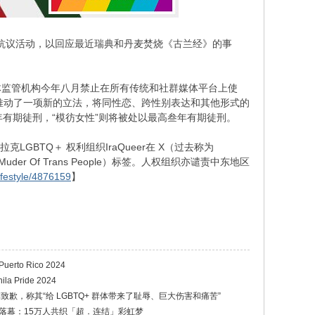
的抗议活动，以回应最近瑞典和丹麦焚烧《古兰经》的事
体监管机构今年八月禁止在所有传统和社群媒体平台上使
克议会近期则推动了一项新的立法，将同性恋、跨性别表达和其他形式的
年有期徒刑，“模彷女性”则将被处以最高叁年有期徒刑。
GBTQ＋ 权利组织IraQueer在 X（过去称为
er Of Trans People）标签。人权组织亦谴责中东地区
ifestyle/4876159
】
rto Rico 2024
a Pride 2024
群体致歉，称其“给 LGBTQ+ 群体带来了耻辱、巨大伤害和痛苦”
落幕：15万人共织「超．连结」彩虹梦