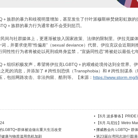
TQ＋族群的暴力和歧视明显增加，甚至发生了什叶派穆斯林焚烧彩虹旗
BTQ＋族群的暴力行为通常都不会受到惩罚。
在民间与社群媒体上，更逐渐被放入国家政策、法律的限制里。伊拉克媒
ity）一词，并要求使用“性偏差”（sexual deviance）代替。伊拉
进行同性性行为者将被处以死刑或终身监禁，“宣扬同性恋”将被处以最低七
Q＋组织积极发声，希望将伊拉克LGBTQ＋的艰难处境传达到全世界。伊拉克L
法之死的消息，并添加了＃跨性别恐惧（Transphobia）和＃跨性别谋杀（Mud
镇压，包括网路攻击、非法拘留、酷刑等。【来源：
https://www.storm.mg/l
•
【6月.波多黎各】PRIDE Pue
24
•
【6月.马尼拉】Metro Manil
的LGBTQ+群体被迫做出重大生活改变
•
挪威教会向 LGBTQ+ 
心理健康与物质滥用危机加剧
•
第23届台湾同志游行圆满