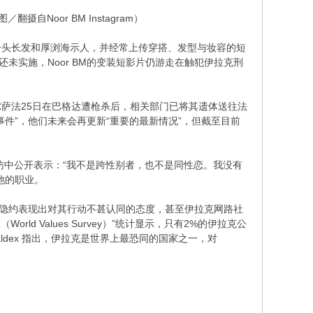
自Noor BM Instagram）
丝，以一头长发和厚浏海示人，并经常上传穿搭、发型与妆容的短
未实施，Noor BM的变装短影片仍游走在触犯伊拉克刑
表示阿尔萨法25日在巴格达遭枪杀后，相关部门已将其遗体送往法
件”，他们未来会再更新“重要的最新情况”，但截至目前
访中公开表示：“我不是跨性别者，也不是同性恋。我没有
他的职业。
，隐约表现出对其行动不甚认同的态度，甚至伊拉克网路社
d Values Survey）”统计显示，只有2%的伊拉克公
aldex 指出，伊拉克是世界上最恐同的国家之一，对