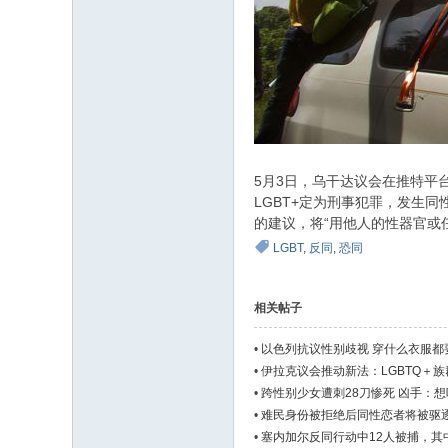
5月3日，乌干达议会在推特平
LGBT+定为刑事犯罪，发生
的建议，将“用他人的性器官或
LGBT
,
反同
,
恐同
相关帖子
•
以色列抗议性别歧视 穿什么衣服都
•
伊拉克议会推动新法：LGBTQ＋
•
跨性别少女遭刺28刀惨死 凶手：
•
难民身份被拒绝后同性恋者将被驱逐
•
塞内加尔反同行动中12人被捕，其