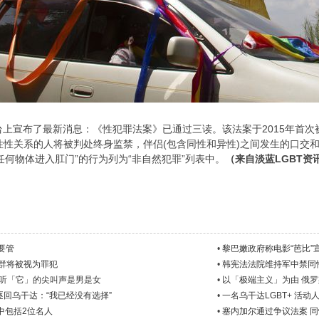
台上宣布了最新消息：《性犯罪法案》已通过三读。该法案于2015年首次
同性性关系的人将被判处终身监禁，伴侣(包含同性和异性)之间发生的口交
任何物体进入肛门”的行为列为“非自然犯罪”列表中。
（来自淡蓝LGBT资
要管
•
黎巴嫩政府称电影“芭比”
族群将被视为罪犯
•
韩宪法法院维持军中禁同性
想听「它」的尖叫声是男是女
•
以「极端主义」为由 俄罗
回乌干达：“我已经没有选择”
•
一名乌干达LGBT+ 活
中包括2位名人
•
塞内加尔通过争议法案 同