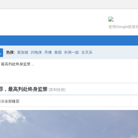
使用Google賬號
热搜:
新加坡
闪电侠
丹佛
泰国
补洞一姐
古天乐
搜
最高判处终身监禁 ...
索
犯罪，最高判处终身监禁
[复制链接]
显示全部楼层