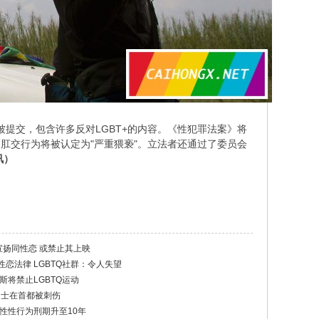
被提交，包含许多反对LGBT+的内容。《性犯罪法案》将
和肛交行为将被认定为"严重猥亵"。立法者还通过了委员会
讯）
宣扬同性恋 或禁止其上映
恋法律 LGBTQ社群：令人失望
斯将禁止LGBTQ运动
动人士在首都被刺伤
性性行为刑期升至10年