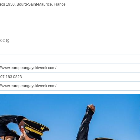
rcs 1950, Bourg-Saint-Maurice, France
00€ 起
://www.europeangayskiweek.com/
207 183 0823
://www.europeangayskiweek.com/