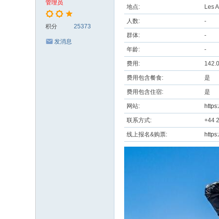
管理员
地点:
Les A
人数:
-
积分
25373
群体:
-
发消息
年龄:
-
费用:
142.
费用包含餐食:
是
费用包含住宿:
是
网站:
https
联系方式:
+44 
线上报名&购票:
https