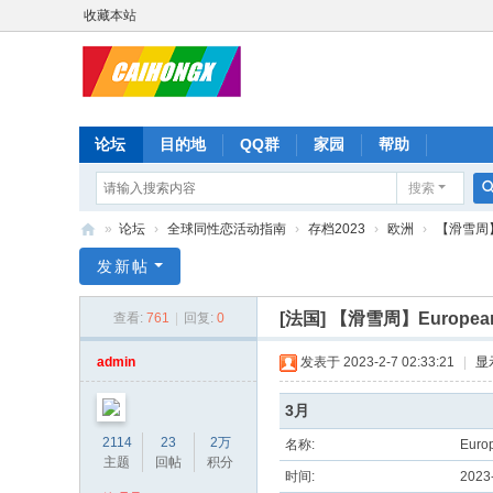
收藏本站
论坛
目的地
QQ群
家园
帮助
搜索
»
论坛
›
全球同性恋活动指南
›
存档2023
›
欧洲
›
【滑雪周】Eu
彩
发新帖
虹
[法国]
【滑雪周】European G
查看:
761
|
回复:
0
星
admin
发表于 2023-2-7 02:33:21
|
显
3月
2114
23
2万
名称:
Euro
主题
回帖
积分
时间:
2023