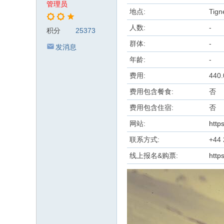
管理员
地点:
Tign
人数:
-
积分
25373
群体:
-
发消息
年龄:
-
费用:
440.
费用包含餐食:
否
费用包含住宿:
否
网站:
http
联系方式:
+44 
线上报名&购票:
http