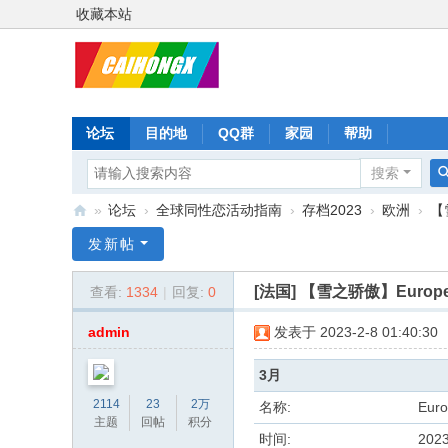
收藏本站
论坛
目的地
QQ群
家园
帮助
搜索
»
论坛
›
全球同性恋活动指南
›
存档2023
›
欧洲
›
【雪
彩
发新帖
虹
[法国]
【雪之骄傲】European
查看:
1334
|
回复:
0
星
admin
发表于 2023-2-8 01:40:30
3月
2114
23
2万
名称:
Euro
主题
回帖
积分
时间:
202