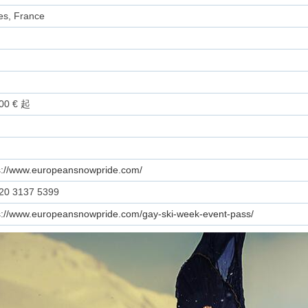
es, France
00 € 起
s://www.europeansnowpride.com/
20 3137 5399
s://www.europeansnowpride.com/gay-ski-week-event-pass/