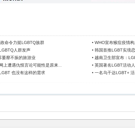
政命令力挺LGBTQ族群
•
WHO宣布猴痘疫情
GBTQ人群发声
•
韩国首推LGBT实境
苏萎靡不振的旅游业
•
越南卫生部宣布：LG
网上遭遇仇恨言论可能性是原来...
•
英国著名LGBT活动
GBT 也没有这样的需求
•
一名乌干达LGBT+