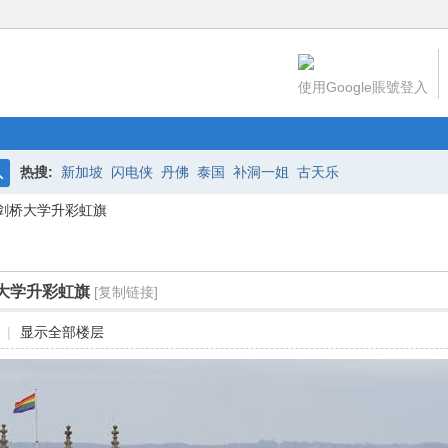
使用Google賬號登入
热搜:
新加坡
闪电侠
丹佛
泰国
补洞一姐
古天乐
搜
，剑桥大学升彩虹旗
索
桥大学升彩虹旗
[复制链接]
|
显示全部楼层