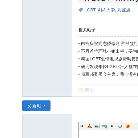
LGBT
,
剑桥大学
,
彩虹旗
相关帖子
•
白宫庆祝同志骄傲月 拜登签行
•
不丹首位环球小姐出柜，要为L
•
泰国LGBT爱情电视剧帮助复
•
研究发现年轻LGBTQ+人群在
•
俄联邦委员会主席：我们没有L
回复
发新帖