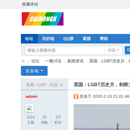
收藏本站
论坛
目的地
QQ群
家园
帮助
搜索
»
论坛
›
一般讨论
›
新闻资讯
›
英国：LGBT历史月
彩
发新帖
虹
英国：LGBT历史月，剑
查看:
1199
|
回复:
0
星
admin
发表于 2020-2-10 21:01:46
2114
23
2万
主题
回帖
积分