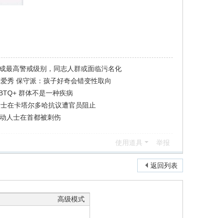
构成最高警戒级别，同志人群或面临污名化
恋爱秀 保守派：孩子好奇会错变性取向
BTQ+ 群体不是一种疾病
人士在卡塔尔多哈抗议遭官员阻止
 活动人士在首都被刺伤
使用道具
举报
返回列表
高级模式