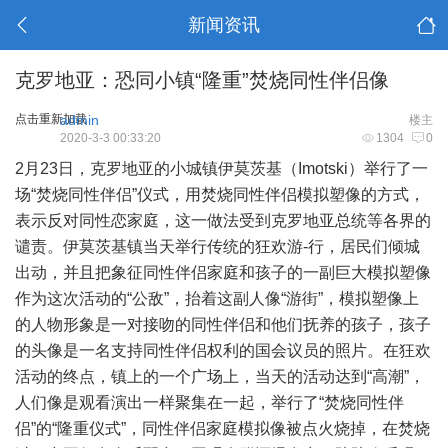
新闻资讯
克罗地亚：恐同小镇“隆重”焚烧同性伴侣像
点击重新加载
admin
楼主
2020-3-3 00:33:20
1304
0
2月23日，克罗地亚的小城镇伊莫茨基（Imotski）举行了一
场“焚烧同性伴侣”仪式，用焚烧同性伴侣模拟塑像的方式，
表示反对同性恋家庭，这一做法受到克罗地亚总统等各界的
谴责。伊莫茨基镇当天举行传统的狂欢游-行，居民们倾城
出动，并且把象征同性伴侣家庭和孩子的一副巨大模拟塑像
作为这次活动的“公敌”，抬着这副人像“游街”，模拟塑像上
的人物形象是一对接吻的同性伴侣和他们抚养的孩子，孩子
的头像是一名支持同性伴侣权利的国会议员的照片。在狂欢
活动的终点，镇上的一个广场上，当天的活动达到“高潮”，
人们像是观看演出一样聚集在一起，举行了“焚烧同性伴
侣”的“隆重仪式”，同性伴侣家庭模拟像被点火烧掉，在焚烧