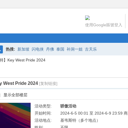
使用Google賬號登入
热搜:
新加坡
闪电侠
丹佛
泰国
补洞一姐
古天乐
搜
Key West Pride 2024
索
est Pride 2024
[复制链接]
|
显示全部楼层
活动类型:
骄傲活动
开始时间:
2024-6-5 00:01 至 2024-6-9 23:59 
活动地点:
基韦斯特（多个地点）
性别:
不限