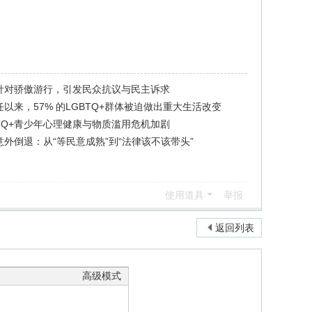
针对骄傲游行，引发民众抗议与民主诉求
以来，57% 的LGBTQ+群体被迫做出重大生活改变
TQ+青少年心理健康与物质滥用危机加剧
外倒退：从“等民意成熟”到“法律该不该带头”
使用道具
举报
返回列表
高级模式