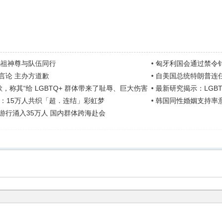
妈祖神尊与队伍同行
•
匈牙利国会通过禁令
言论 主办方道歉
•
自美国总统特朗普连任
歉，称其“给 LGBTQ+ 群体带来了耻辱、巨大伤害
•
最新研究揭示：LGB
：15万人共织「超．连结」彩虹梦
•
韩国同性婚姻支持率意
游行涌入35万人 国内群体跨海赴会