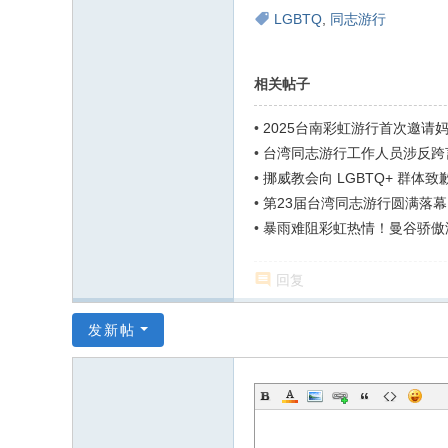
LGBTQ
,
同志游行
相关帖子
•
2025台南彩虹游行首次邀请
•
台湾同志游行工作人员涉反跨
•
挪威教会向 LGBTQ+ 群体致
和痛苦”
•
第23届台湾同志游行圆满落幕
•
暴雨难阻彩虹热情！曼谷骄傲
回复
发新帖