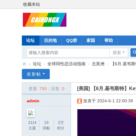
收藏本站
论坛
目的地
QQ群
家园
帮助
搜索
»
论坛
›
全球同性恋活动指南
›
北美洲
›
【6月.基韦斯特】
彩
发新帖
虹
[美国]
【6月.基韦斯特】Key W
查看:
793
|
回复:
0
星
admin
发表于 2024-6-1 22:00:39
2114
23
2万
主题
回帖
积分