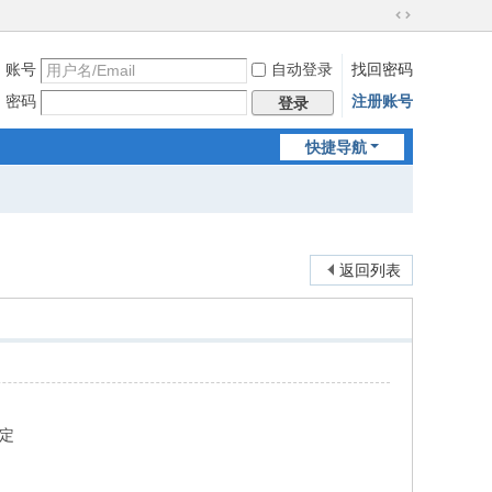
切
换
账号
自动登录
找回密码
到
宽
密码
注册账号
登录
版
快捷导航
返回列表
商定