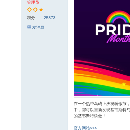
管理员
积分
25373
发消息
在一个热带岛屿上庆祝骄傲节
中，都可以重新发现基韦斯特岛
的基韦斯特骄傲！
官方网站>>>