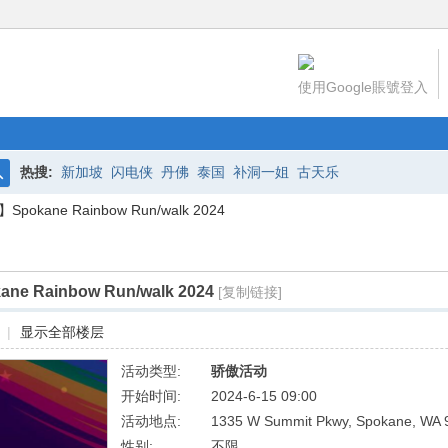
使用Google賬號登入
热搜:
新加坡
闪电侠
丹佛
泰国
补洞一姐
古天乐
搜
okane Rainbow Run/walk 2024
索
 Rainbow Run/walk 2024
[复制链接]
|
显示全部楼层
活动类型:
骄傲活动
开始时间:
2024-6-15 09:00
活动地点:
1335 W Summit Pkwy, Spokane, W
性别:
不限