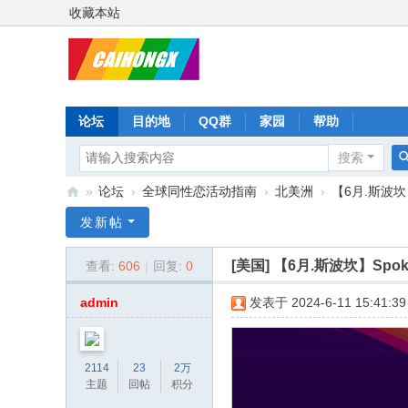
收藏本站
论坛
目的地
QQ群
家园
帮助
搜索
»
论坛
›
全球同性恋活动指南
›
北美洲
›
【6月.斯波坎】Sp
彩
发新帖
虹
[美国]
【6月.斯波坎】Spokane
查看:
606
|
回复:
0
星
admin
发表于 2024-6-11 15:41:39
2114
23
2万
主题
回帖
积分