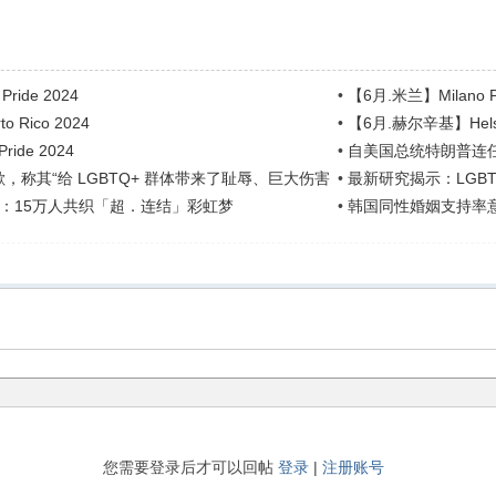
Pride 2024
•
【6月.米兰】Milano Pr
 Rico 2024
•
【6月.赫尔辛基】Helsink
ride 2024
•
自美国总统特朗普连任
歉，称其“给 LGBTQ+ 群体带来了耻辱、巨大伤害
•
最新研究揭示：LGB
：15万人共织「超．连结」彩虹梦
•
韩国同性婚姻支持率意
您需要登录后才可以回帖
登录
|
注册账号