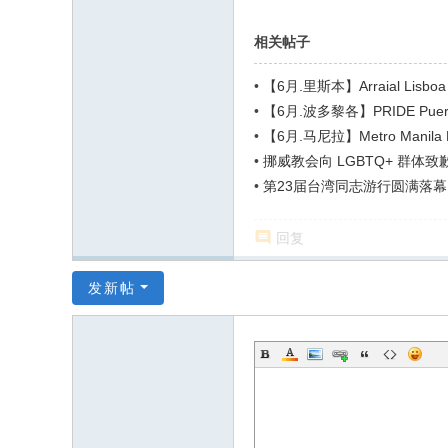
相关帖子
•
【6月.里斯本】Arraial Lisboa 
•
【6月.波多黎各】PRIDE Puerto
•
【6月.马尼拉】Metro Manila P
•
挪威教会向 LGBTQ+ 群体致
和痛苦”
•
第23届台湾同志游行圆满落幕
回复
发新帖