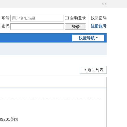
切
换
账号
自动登录
找回密码
到
宽
密码
注册账号
登录
版
快捷导航
返回列表
A 99201美国