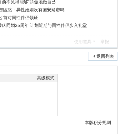
：目前不见得能够“骄傲地做自己
同志困惑：异性婚姻没有国安疑虑吗
化 首对同性伴侣领证
庆同婚25周年 计划近期与同性伴侣步入礼堂
使用道具
举报
返回列表
高级模式
本版积分规则