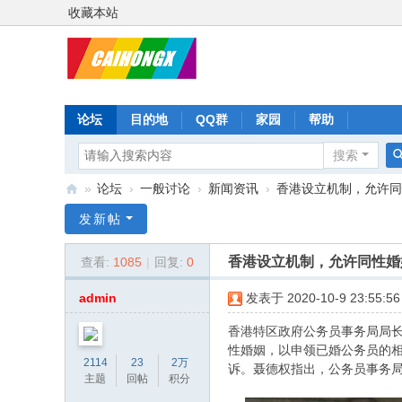
收藏本站
论坛
目的地
QQ群
家园
帮助
搜索
»
论坛
›
一般讨论
›
新闻资讯
›
香港设立机制，允许同性
彩
发新帖
虹
香港设立机制，允许同性婚
查看:
1085
|
回复:
0
星
admin
发表于 2020-10-9 23:55:56
香港特区政府公务员事务局局
性婚姻，以申领已婚公务员的相
2114
23
2万
诉。聂德权指出，公务员事务
主题
回帖
积分