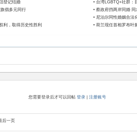
侣登记结婚
•
台湾LGBTQ+社群
虹旗倡多元同行
•
蔡政府挡两岸同婚 
•
尼泊尔同性婚姻合法
权利，取得历史性胜利
•
荷兰现任首相罗布叶滕
您需要登录后才可以回帖
登录
|
注册账号
最后一页