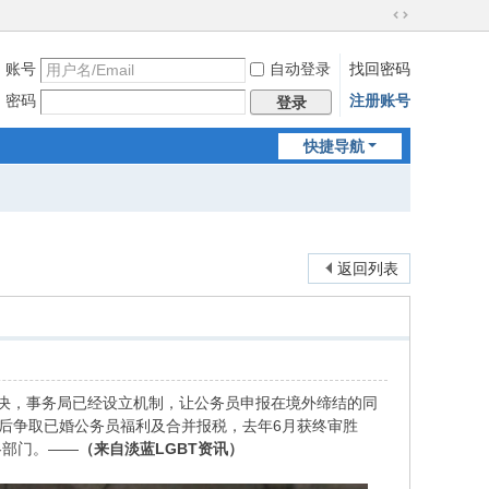
切
换
账号
自动登录
找回密码
到
宽
密码
注册账号
登录
版
快捷导航
返回列表
决，事务局已经设立机制，让公务员申报在境外缔结的同
港后争取已婚公务员福利及合并报税，去年6月获终审胜
各部门。——
（来自淡蓝LGBT资讯）