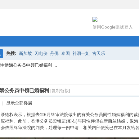
使用Google賬號登入
热搜:
新加坡
闪电侠
丹佛
泰国
补洞一姐
古天乐
搜
婚姻公务员申领已婚福利 ...
索
姻公务员申领已婚福利
[复制链接]
|
显示全部楼层
长聂德权表示，根据去年6月终审法院做出的有关公务员同性婚姻福利的裁
应福利。此前，香港公务员梁镇罡(图右)与同性伴侣在新西兰结婚，返
局会依照终审法院的判决，处理每一例申请，相关内部便笺已在本月发给