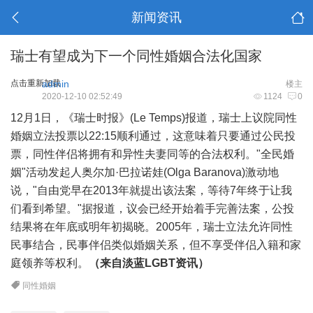
新闻资讯
瑞士有望成为下一个同性婚姻合法化国家
点击重新加载
admin
楼主
2020-12-10 02:52:49
1124
0
12月1日，《瑞士时报》(Le Temps)报道，瑞士上议院同性
婚姻立法投票以22:15顺利通过，这意味着只要通过公民投
票，同性伴侣将拥有和异性夫妻同等的合法权利。"全民婚
姻"活动发起人奥尔加·巴拉诺娃(Olga Baranova)激动地
说，"自由党早在2013年就提出该法案，等待7年终于让我
们看到希望。"据报道，议会已经开始着手完善法案，公投
结果将在年底或明年初揭晓。2005年，瑞士立法允许同性
民事结合，民事伴侣类似婚姻关系，但不享受伴侣入籍和家
庭领养等权利。
（来自淡蓝LGBT资讯）
同性婚姻